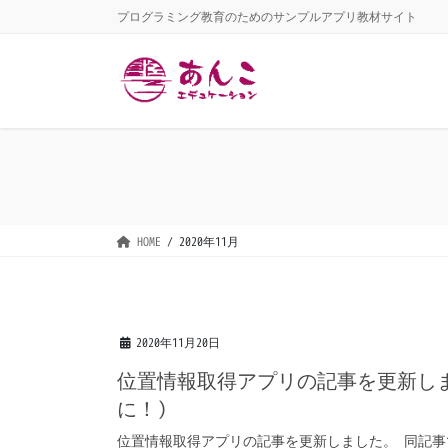
コ
ナ
プログラミング教育のためのサンプルアプリ教材サイト
ン
ビ
テ
ゲ
ン
ー
ツ
シ
に
ョ
移
ン
動
に
移
動
HOME
2020年11月
2020年11月20日
位置情報取得アプリの記事を更新しま
に！)
位置情報取得アプリの記事を更新しました。 同記事で